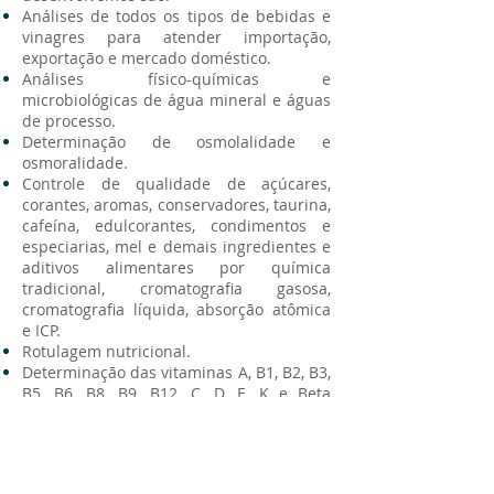
Análises de todos os tipos de bebidas e
vinagres para atender importação,
exportação e mercado doméstico.
Análises físico-químicas e
microbiológicas de água mineral e águas
de processo.
Determinação de osmolalidade e
osmoralidade.
Controle de qualidade de açúcares,
corantes, aromas, conservadores, taurina,
cafeína, edulcorantes, condimentos e
especiarias, mel e demais ingredientes e
aditivos alimentares por química
tradicional, cromatografia gasosa,
cromatografia líquida, absorção atômica
e ICP.
Rotulagem nutricional.
Determinação das vitaminas A, B1, B2, B3,
B5, B6, B8, B9, B12, C, D, E, K e Beta
Caroteno (Pró Vitamina A).
Análise sensorial e estudos de
envelhecimento acelerado de bebidas e
alimentos.