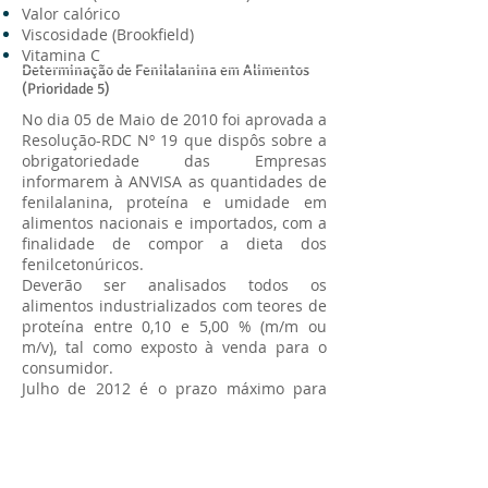
Valor calórico
Viscosidade (Brookfield)
Vitamina C
Determinação de Fenilalanina em Alimentos
(Prioridade 5)
No dia 05 de Maio de 2010 foi aprovada a
Resolução-RDC Nº 19 que dispôs sobre a
obrigatoriedade das Empresas
informarem à ANVISA as quantidades de
fenilalanina, proteína e umidade em
alimentos nacionais e importados, com a
finalidade de compor a dieta dos
fenilcetonúricos.
Deverão ser analisados todos os
alimentos industrializados com teores de
proteína entre 0,10 e 5,00 % (m/m ou
m/v), tal como exposto à venda para o
consumidor.
Julho de 2012 é o prazo máximo para
adequação a esta RDC, para a categoria
de alimentos considerados prioridade 5.
Eles são:
a) Alimentos para dietas com restrição