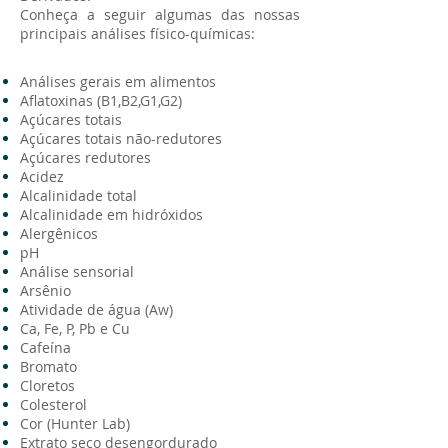
Conheça a seguir algumas das nossas
principais análises físico-químicas:
Análises gerais em alimentos
Aflatoxinas (B1,B2,G1,G2)
Açúcares totais
Açúcares totais não-redutores
Açúcares redutores
Acidez
Alcalinidade total
Alcalinidade em hidróxidos
Alergênicos
pH
Análise sensorial
Arsênio
Atividade de água (Aw)
Ca, Fe, P, Pb e Cu
Cafeína
Bromato
Cloretos
Colesterol
Cor (Hunter Lab)
Extrato seco desengordurado