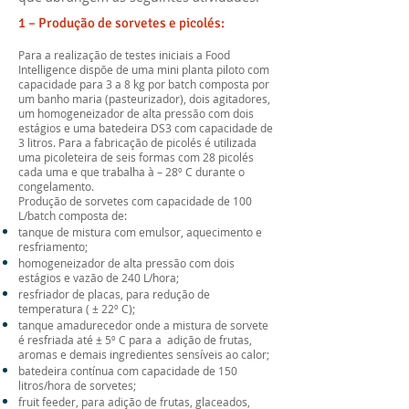
1 – Produção de sorvetes e picolés:
Para a realização de testes iniciais a Food
Intelligence dispõe de uma mini planta piloto com
capacidade para 3 a 8 kg por batch composta por
um banho maria (pasteurizador), dois agitadores,
um homogeneizador de alta pressão com dois
estágios e uma batedeira DS3 com capacidade de
3 litros. Para a fabricação de picolés é utilizada
uma picoleteira de seis formas com 28 picolés
cada uma e que trabalha à – 28º C durante o
congelamento.
Produção de sorvetes com capacidade de 100
L/batch composta de:
tanque de mistura com emulsor, aquecimento e
resfriamento;
homogeneizador de alta pressão com dois
estágios e vazão de 240 L/hora;
resfriador de placas, para redução de
temperatura ( ± 22º C);
tanque amadurecedor onde a mistura de sorvete
é resfriada até ± 5º C para a adição de frutas,
aromas e demais ingredientes sensíveis ao calor;
batedeira contínua com capacidade de 150
litros/hora de sorvetes;
fruit feeder, para adição de frutas, glaceados,