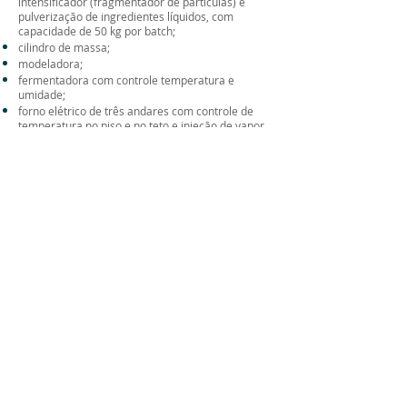
intensificador (fragmentador de partículas) e
pulverização de ingredientes líquidos, com
capacidade de 50 kg por batch;
cilindro de massa;
modeladora;
fermentadora com controle temperatura e
umidade;
forno elétrico de três andares com controle de
temperatura no piso e no teto e injeção de vapor
5 - Produção de misturas sólidas
enriquecidas:
misturador de pó tipo Ribbon Blender com
intensificador (fragmentador de partículas) e
pulverização de ingredientes líquidos, com
capacidade de 50 kg por batch, para a produção
de achocolatados, shakes, gelatinas, bebidas em
pó, misturas para bolos e misturas sólidas em pó
em geral.
7 - Produção de comprimidos e tabletes: