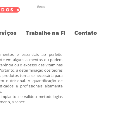
Busca
ados <
rviços
Trabalhe na FI
Contato
mentos e essenciais ao perfeito
ente em alguns alimentos ou podem
arência ou o excesso das vitaminas
 Portanto, a determinação dos teores
es produtos torna-se necessária para
em nutricional. A quantificação de
ticados e profissionais altamente
s.
implantou e validou metodologias
umano, a saber: