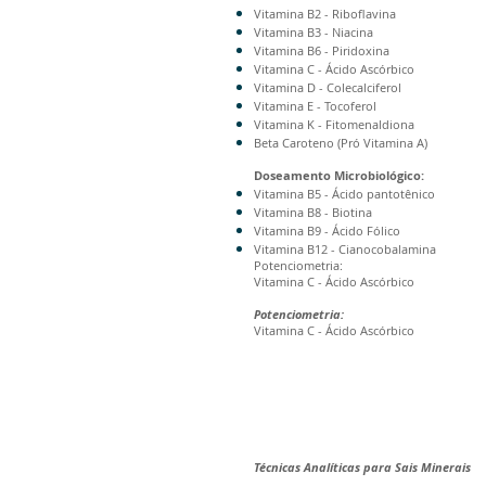
Vitamina B2 - Riboflavina
Vitamina B3 - Niacina
Vitamina B6 - Piridoxina
Vitamina C - Ácido Ascórbico
Vitamina D - Colecalciferol
Vitamina E - Tocoferol
Vitamina K - Fitomenaldiona
Beta Caroteno (Pró Vitamina A)
Doseamento Microbiológico:
Vitamina B5 - Ácido pantotênico
Vitamina B8 - Biotina
Vitamina B9 - Ácido Fólico
Vitamina B12 - Cianocobalamina
Potenciometria:
Vitamina C - Ácido Ascórbico
Potenciometria:
Vitamina C - Ácido Ascórbico
Técnicas Analíticas para Sais Minerais